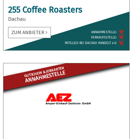
255 Coffee Roasters
Dachau
ZUM ANBIETER
ANNAH­MESTELLE:
VERKAUFS­STELLE:
MITGLIED BEI DACHAU HANDELT e.V.
GUTSCHEIN & JOBKARTEN
ANNAHME­STELLE