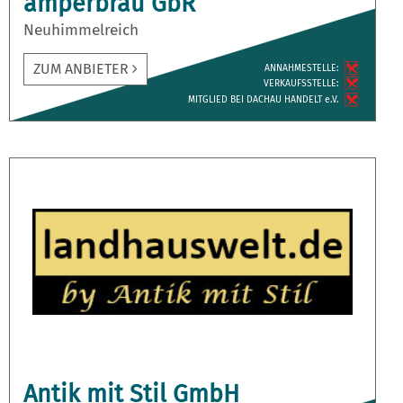
amperbräu GbR
Neuhimmelreich
ZUM ANBIETER
ANNAH­MESTELLE:
VERKAUFS­STELLE:
MITGLIED BEI DACHAU HANDELT e.V.
Antik mit Stil GmbH