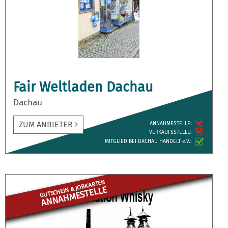
Fair Weltladen Dachau
Dachau
ZUM ANBIETER
ANNAH­MESTELLE:
VERKAUFS­STELLE:
MITGLIED BEI DACHAU HANDELT e.V.:
GUTSCHEIN & JOBKARTEN
ANNAHME­STELLE