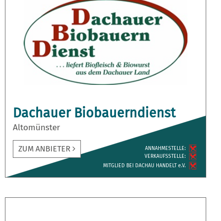
Dachauer Biobauerndienst
Altomünster
ZUM ANBIETER
ANNAH­MESTELLE:
VERKAUFS­STELLE:
MITGLIED BEI DACHAU HANDELT e.V.