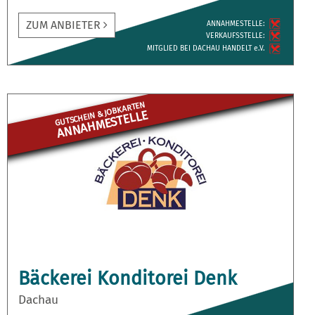
ZUM ANBIETER
ANNAH­MESTELLE:
VERKAUFS­STELLE:
MITGLIED BEI DACHAU HANDELT e.V.
GUTSCHEIN & JOBKARTEN
ANNAHME­STELLE
Bäckerei Konditorei Denk
Dachau