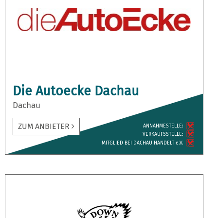
Die Autoecke Dachau
Dachau
ZUM ANBIETER
ANNAH­MESTELLE:
VERKAUFS­STELLE:
MITGLIED BEI DACHAU HANDELT e.V.