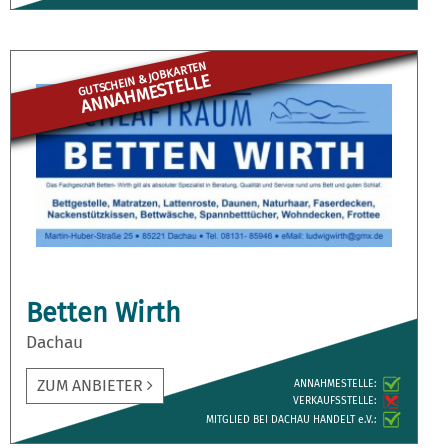
GUTSCHEIN & JOBKARTEN
ANNAHME­STELLE
Betten Wirth
Dachau
ZUM ANBIETER
ANNAH­MESTELLE:
VERKAUFS­STELLE:
MITGLIED BEI DACHAU HANDELT e.V.: