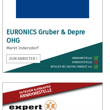
EURONICS Gruber & Depre
OHG
Markt Indersdorf
ZUM ANBIETER
ANNAH­MESTELLE:
VERKAUFS­STELLE:
MITGLIED BEI DACHAU HANDELT e.V.:
GUTSCHEIN & JOBKARTEN
ANNAHME­STELLE