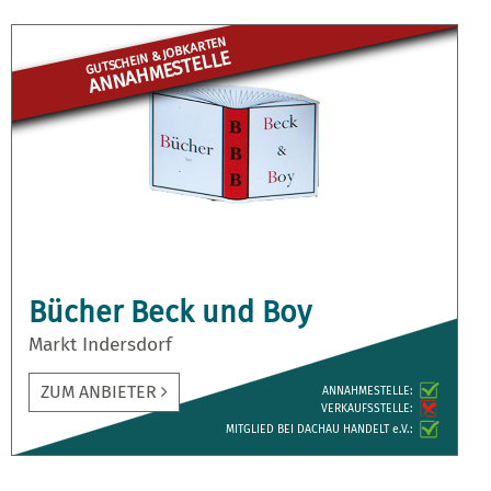
GUTSCHEIN & JOBKARTEN
ANNAHME­STELLE
Bücher Beck und Boy
Markt Indersdorf
ZUM ANBIETER
ANNAH­MESTELLE:
VERKAUFS­STELLE:
MITGLIED BEI DACHAU HANDELT e.V.: