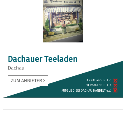
Dachauer Teeladen
Dachau
ZUM ANBIETER
ANNAH­MESTELLE:
VERKAUFS­STELLE:
MITGLIED BEI DACHAU HANDELT e.V.