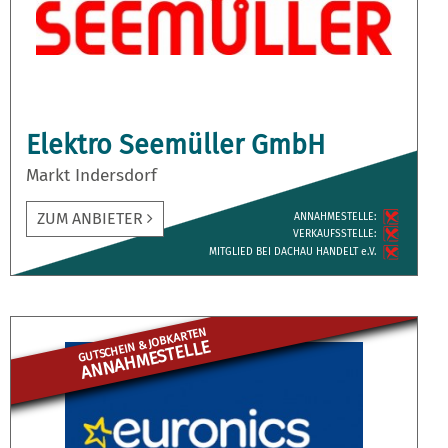
Elektro Seemüller GmbH
Markt Indersdorf
ZUM ANBIETER
ANNAH­MESTELLE:
VERKAUFS­STELLE:
MITGLIED BEI DACHAU HANDELT e.V.
GUTSCHEIN & JOBKARTEN
ANNAHME­STELLE