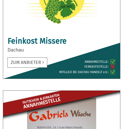
Feinkost Missere
Dachau
ZUM ANBIETER
ANNAH­MESTELLE:
VERKAUFS­STELLE:
MITGLIED BEI DACHAU HANDELT e.V.:
GUTSCHEIN & JOBKARTEN
ANNAHME­STELLE