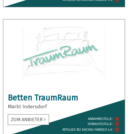
Betten TraumRaum
Markt Indersdorf
ZUM ANBIETER
ANNAH­MESTELLE:
VERKAUFS­STELLE:
MITGLIED BEI DACHAU HANDELT e.V.