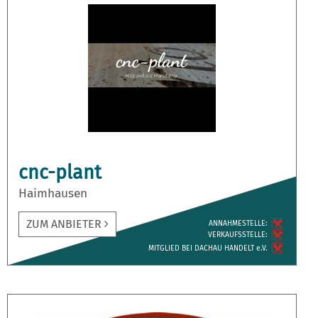
cnc-plant
Haimhausen
ZUM ANBIETER
ANNAH­MESTELLE:
VERKAUFS­STELLE:
MITGLIED BEI DACHAU HANDELT e.V.