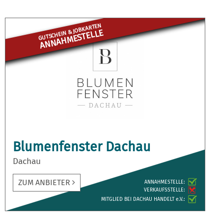
GUTSCHEIN & JOBKARTEN
ANNAHME­STELLE
Blumenfenster Dachau
Dachau
ZUM ANBIETER
ANNAH­MESTELLE:
VERKAUFS­STELLE:
MITGLIED BEI DACHAU HANDELT e.V.: