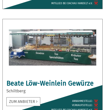
MITGLIED BEI DACHAU HANDELT e.V.
Beate Löw-Weinlein Gewürze
Schiltberg
ZUM ANBIETER
ANNAH­MESTELLE:
VERKAUFS­STELLE:
MITGLIED BEI DACHAU HANDELT e.V.