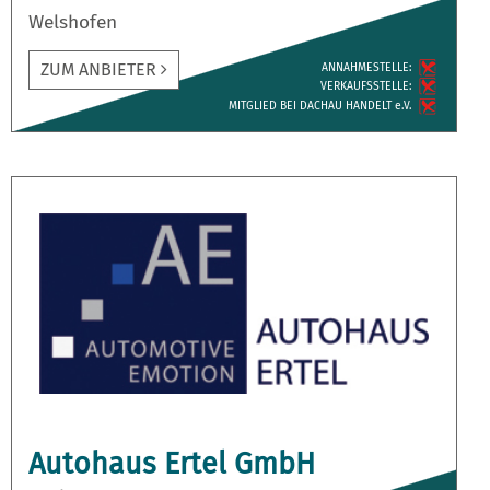
Welshofen
ZUM ANBIETER
ANNAH­MESTELLE:
VERKAUFS­STELLE:
MITGLIED BEI DACHAU HANDELT e.V.
Autohaus Ertel GmbH