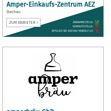
Amper-Einkaufs-Zentrum AEZ
Dachau
ZUM ANBIETER
ANNAH­MESTELLE:
VERKAUFS­STELLE:
MITGLIED BEI DACHAU HANDELT e.V.