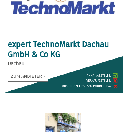
expert TechnoMarkt Dachau
GmbH & Co KG
Dachau
ZUM ANBIETER
ANNAH­MESTELLE:
VERKAUFS­STELLE:
MITGLIED BEI DACHAU HANDELT e.V.