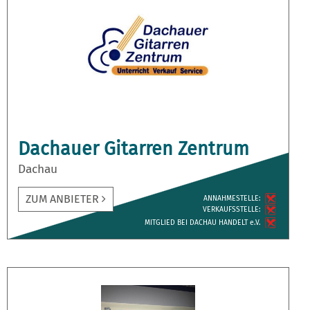
Dachauer Gitarren Zentrum
Dachau
ZUM ANBIETER
ANNAH­MESTELLE:
VERKAUFS­STELLE:
MITGLIED BEI DACHAU HANDELT e.V.