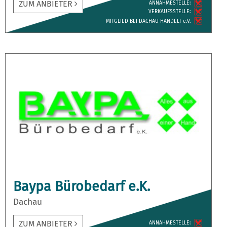
ZUM ANBIETER
ANNAH­MESTELLE:
VERKAUFS­STELLE:
MITGLIED BEI DACHAU HANDELT e.V.
Baypa Bürobedarf e.K.
Dachau
ZUM ANBIETER
ANNAH­MESTELLE: