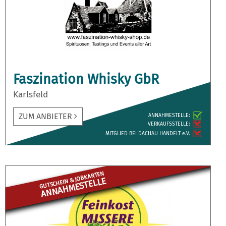
Faszination Whisky GbR
Karlsfeld
ZUM ANBIETER
ANNAH­MESTELLE:
VERKAUFS­STELLE:
MITGLIED BEI DACHAU HANDELT e.V.
GUTSCHEIN & JOBKARTEN
ANNAHME­STELLE