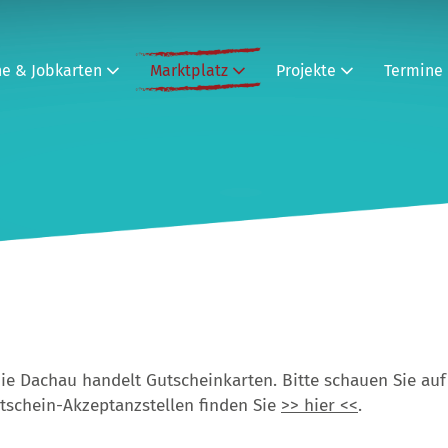
ne & Jobkarten
Marktplatz
Projekte
Termine
die Dachau handelt Gutscheinkarten. Bitte schauen Sie auf 
utschein-Akzeptanzstellen finden Sie
>> hier <<
.