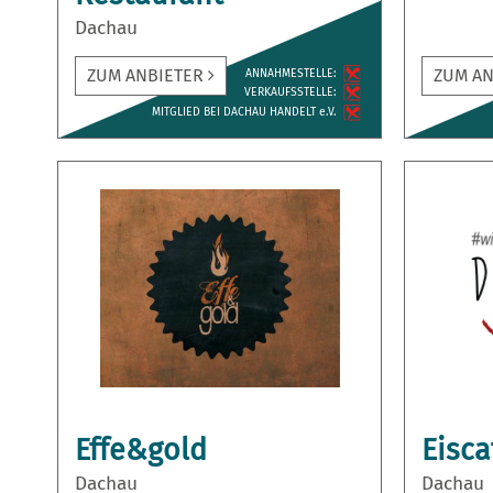
Dachau
ZUM ANBIETER
ZUM A
ANNAH­MESTELLE:
VERKAUFS­STELLE:
MITGLIED BEI DACHAU HANDELT e.V.
Effe&gold
Eisca
Dachau
Dachau