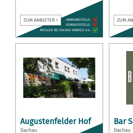
ZUM ANBIETER
ZUM A
ANNAH­MESTELLE:
VERKAUFS­STELLE:
MITGLIED BEI DACHAU HANDELT e.V.:
Augustenfelder Hof
Bar S
Dachau
Dachau