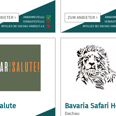
NBIETER
ZUM ANBIETER
ANNAH­MESTELLE:
ANNAH­M
VERKAUFS­STELLE:
VERKAUFS
MITGLIED BEI DACHAU HANDELT e.V.
MITGLIED BEI DACHAU HAND
alute
Bavaria Safari H
Dachau