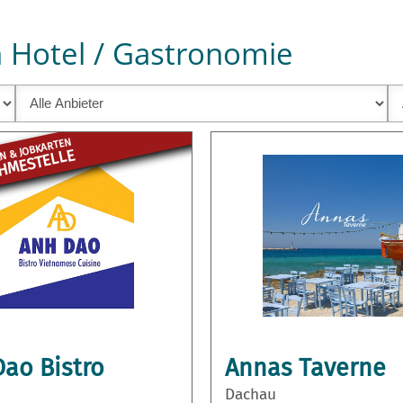
 Hotel / Gastronomie
N & JOBKARTEN
ME­STELLE
ao Bistro
Annas Taverne
Dachau