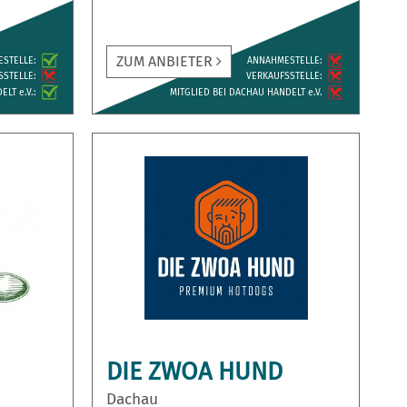
ZUM ANBIETER
ESTELLE:
ANNAH­MESTELLE:
­STELLE:
VERKAUFS­STELLE:
LT e.V.:
MITGLIED BEI DACHAU HANDELT e.V.
DIE ZWOA HUND
Dachau