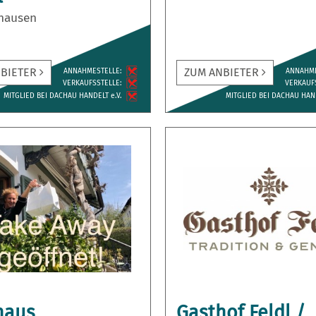
hausen
NBIETER
ZUM ANBIETER
ANNAH­MESTELLE:
ANNAH­M
VERKAUFS­STELLE:
VERKAUFS
MITGLIED BEI DACHAU HANDELT e.V.
MITGLIED BEI DACHAU HAND
haus
Gasthof Feldl /