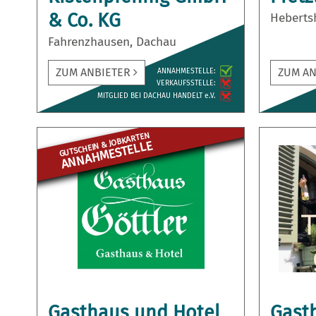
& Co. KG
Heberts
Fahrenzhausen, Dachau
ZUM ANBIETER
ZUM A
ANNAH­MESTELLE:
VERKAUFS­STELLE:
MITGLIED BEI DACHAU HANDELT e.V.
GUTSCHEIN & JOBKARTEN
ANNAHME­STELLE
Gasthaus und Hotel
Gast