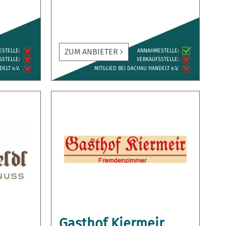
ZUM ANBIETER
ESTELLE:
ANNAH­MESTELLE:
­STELLE:
VERKAUFS­STELLE:
ELT e.V.
MITGLIED BEI DACHAU HANDELT e.V.
Gasthof Kiermeir