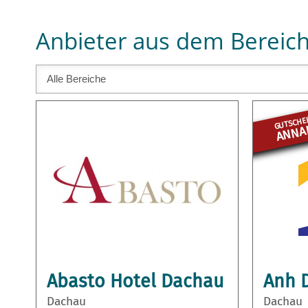
Anbieter aus dem Bereich
GUTSCHEI
ANNAH
Abasto Hotel Dachau
Anh D
Dachau
Dachau