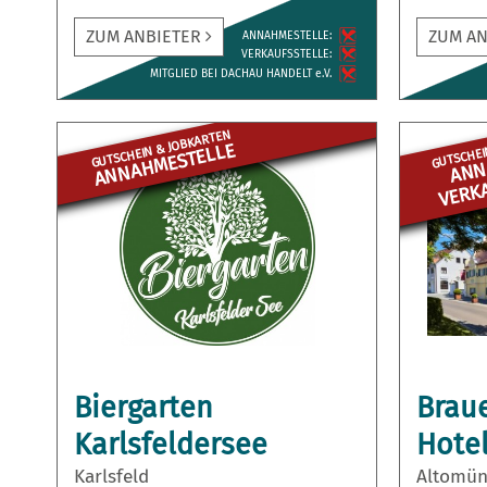
ZUM ANBIETER
ZUM A
ANNAH­MESTELLE:
VERKAUFS­STELLE:
MITGLIED BEI DACHAU HANDELT e.V.
GUTSCHEIN & JOBKARTEN
GUTSCHEI
ANNAHME­STELLE
M
UFS
Biergarten
Brau
Karlsfeldersee
Hote
Karlsfeld
Altomün