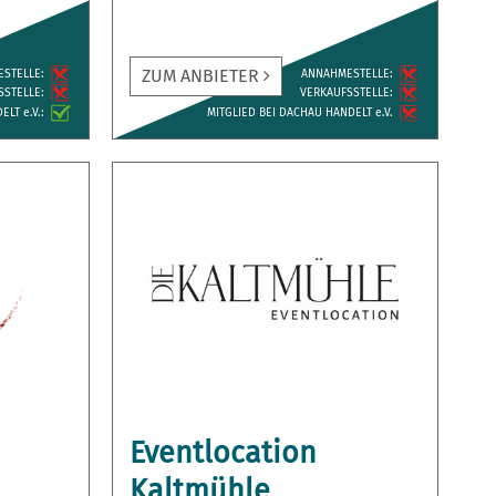
ZUM ANBIETER
ESTELLE:
ANNAH­MESTELLE:
­STELLE:
VERKAUFS­STELLE:
LT e.V.:
MITGLIED BEI DACHAU HANDELT e.V.
Eventlocation
Kaltmühle