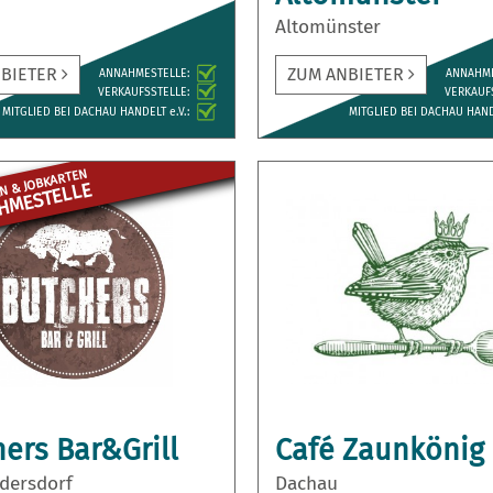
Altomünster
NBIETER
ZUM ANBIETER
ANNAH­MESTELLE:
ANNAH­M
VERKAUFS­STELLE:
VERKAUFS
MITGLIED BEI DACHAU HANDELT e.V.:
MITGLIED BEI DACHAU HANDE
N & JOBKARTEN
ME­STELLE
ers Bar&Grill
Café Zaunkönig
ndersdorf
Dachau