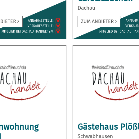
Dachau
NBIETER
ZUM ANBIETER
ANNAH­MESTELLE:
ANNAH­M
VERKAUFS­STELLE:
VERKAUFS
MITGLIED BEI DACHAU HANDELT e.V.
MITGLIED BEI DACHAU HAND
enwohnung
Gästehaus Plöß
l
Schwabhausen