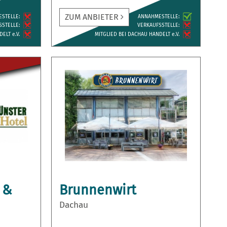
ZUM ANBIETER
ESTELLE:
ANNAH­MESTELLE:
­STELLE:
VERKAUFS­STELLE:
ELT e.V.
MITGLIED BEI DACHAU HANDELT e.V.
 &
Brunnenwirt
u
Dachau