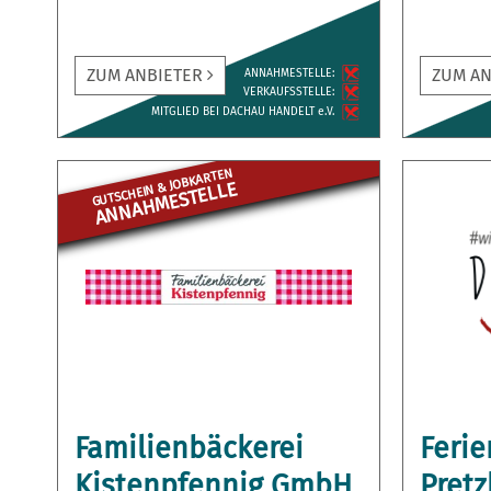
ZUM ANBIETER
ZUM A
ANNAH­MESTELLE:
VERKAUFS­STELLE:
MITGLIED BEI DACHAU HANDELT e.V.
GUTSCHEIN & JOBKARTEN
ANNAHME­STELLE
Familienbäckerei
Feri
Kistenpfennig GmbH
Pretz