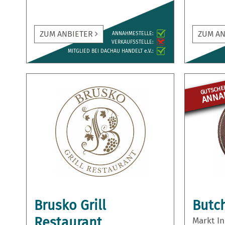
ZUM ANBIETER
ZUM A
ANNAH­MESTELLE:
VERKAUFS­STELLE:
MITGLIED BEI DACHAU HANDELT e.V.:
GUTSCHEI
ANNAH
Brusko Grill
Butch
Restaurant
Markt I