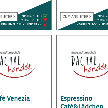
NBIETER
ZUM ANBIETER
ANNAH­MESTELLE:
ANNAH­M
VERKAUFS­STELLE:
VERKAUFS
MITGLIED BEI DACHAU HANDELT e.V.
MITGLIED BEI DACHAU HANDE
fé Venezia
Espressino
Café&Lädchen