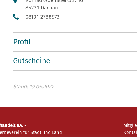
Konrad-Adenauer-Str. 16
85221 Dachau
08131 2788573
Profil
Gutscheine
Stand: 19.05.2022
andelt e.V.
-
Mitgli
erbeverein für Stadt und Land
Konta