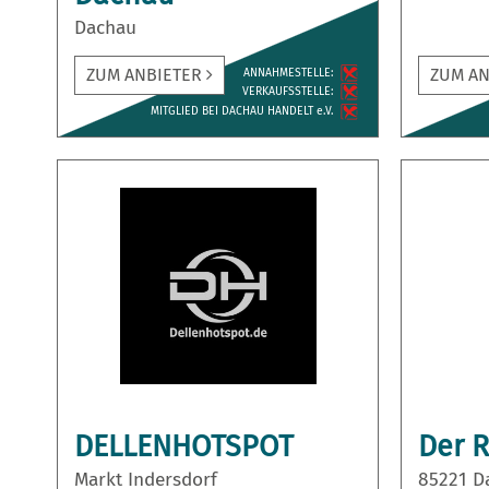
Dachau
ZUM ANBIETER
ZUM A
ANNAH­MESTELLE:
VERKAUFS­STELLE:
MITGLIED BEI DACHAU HANDELT e.V.
DELLENHOTSPOT
Der 
Markt Indersdorf
85221 D