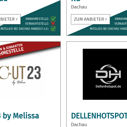
Dachau
NBIETER
ZUM ANBIETER
ANNAH­MESTELLE:
ANNAH­M
VERKAUFS­STELLE:
VERKAUFS
MITGLIED BEI DACHAU HANDELT e.V.:
MITGLIED BEI DACHAU HANDE
N & JOBKARTEN
ME­STELLE
 by Melissa
DELLENHOTSPO
Dachau