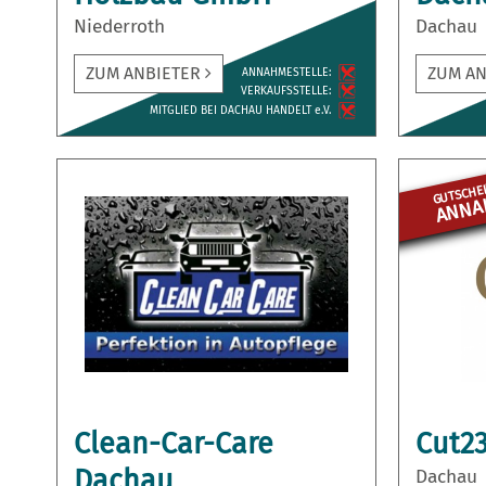
Niederroth
Dachau
ZUM ANBIETER
ZUM A
ANNAH­MESTELLE:
VERKAUFS­STELLE:
MITGLIED BEI DACHAU HANDELT e.V.
GUTSCHEI
ANNAH
Clean-Car-Care
Cut23
Dachau
Dachau