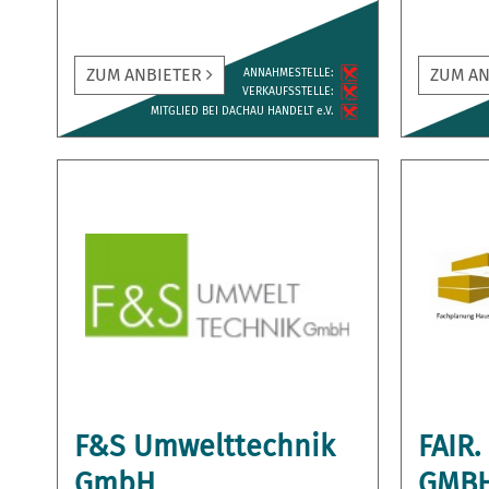
ZUM ANBIETER
ZUM A
ANNAH­MESTELLE:
VERKAUFS­STELLE:
MITGLIED BEI DACHAU HANDELT e.V.
F&S Umwelttechnik
FAIR
GmbH
GMBH