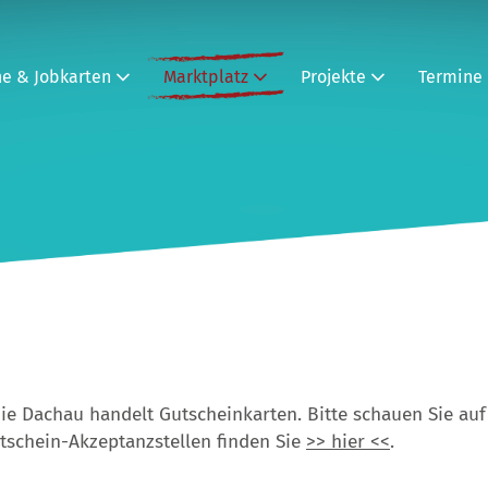
ne & Jobkarten
Marktplatz
Projekte
Termine
die Dachau handelt Gutscheinkarten. Bitte schauen Sie auf 
utschein-Akzeptanzstellen finden Sie
>> hier <<
.