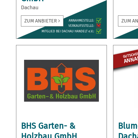
Dachau
ZUM ANBIETER
ZUM A
ANNAH­MESTELLE:
VERKAUFS­STELLE:
MITGLIED BEI DACHAU HANDELT e.V.:
GUTSCHEI
ANNAH
BHS Garten- &
Blum
Holzbau GmbH
Dach