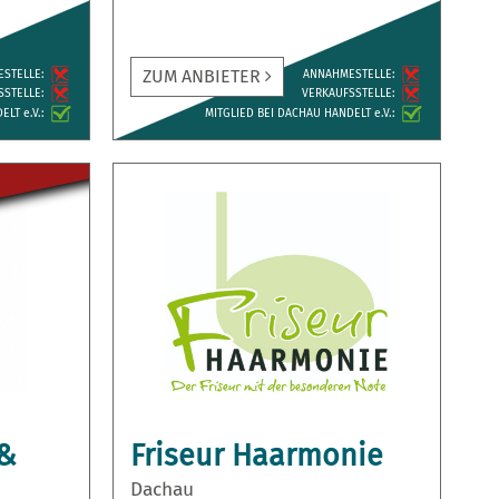
ZUM ANBIETER
ESTELLE:
ANNAH­MESTELLE:
­STELLE:
VERKAUFS­STELLE:
LT e.V.:
MITGLIED BEI DACHAU HANDELT e.V.:
 &
Friseur Haarmonie
Dachau