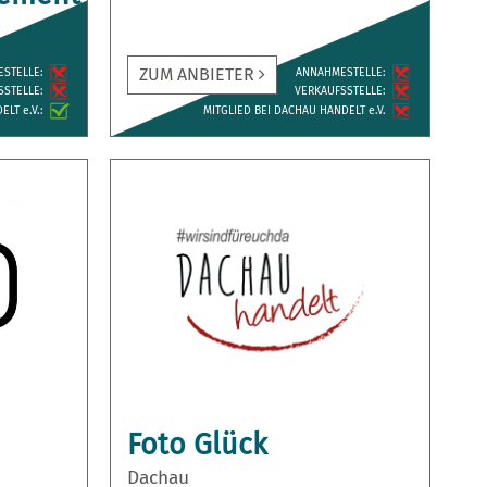
ZUM ANBIETER
ESTELLE:
ANNAH­MESTELLE:
­STELLE:
VERKAUFS­STELLE:
LT e.V.:
MITGLIED BEI DACHAU HANDELT e.V.
Foto Glück
Dachau