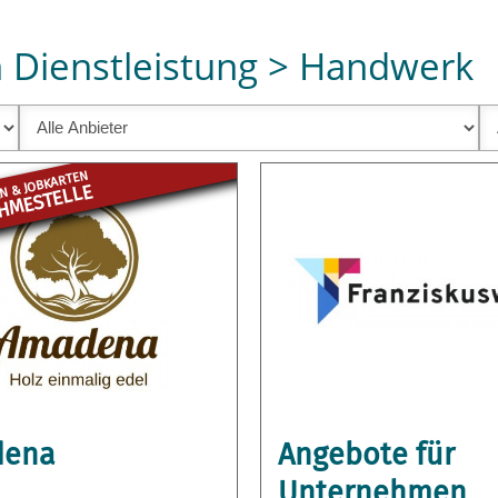
 Dienstleistung > Handwerk
N & JOBKARTEN
ME­STELLE
dena
Angebote für
Unternehmen