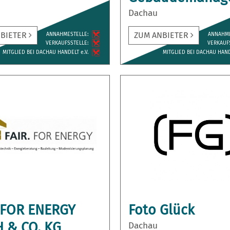
Dachau
NBIETER
ZUM ANBIETER
ANNAH­MESTELLE:
ANNAH­M
VERKAUFS­STELLE:
VERKAUFS
MITGLIED BEI DACHAU HANDELT e.V.
MITGLIED BEI DACHAU HANDE
. FOR ENERGY
Foto Glück
 & CO. KG
Dachau