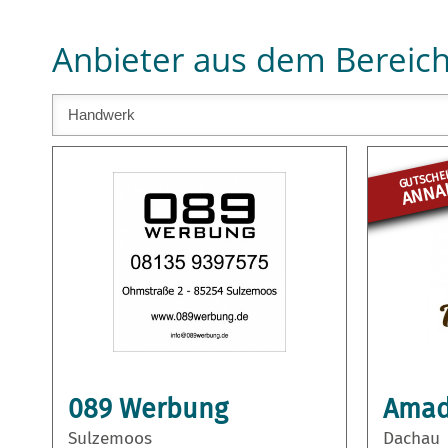
Anbieter aus dem Bereich
GUTSCHEI
ANNAH
089 Werbung
Ama
Sulzemoos
Dachau