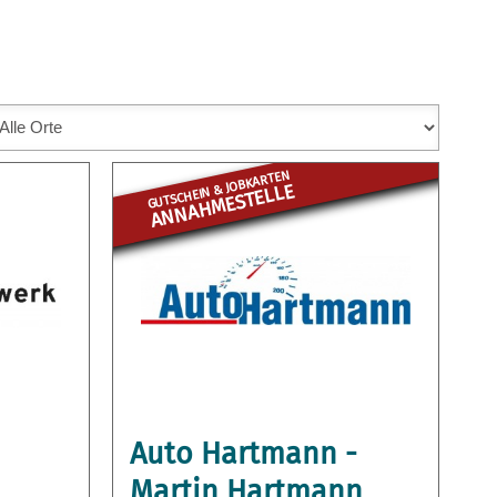
GUTSCHEIN & JOBKARTEN
ANNAHME­STELLE
Auto Hartmann -
Martin Hartmann