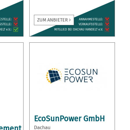
ZUM ANBIETER
ESTELLE:
ANNAH­MESTELLE:
­STELLE:
VERKAUFS­STELLE:
LT e.V.:
MITGLIED BEI DACHAU HANDELT e.V.
EcoSunPower GmbH
ement
Dachau