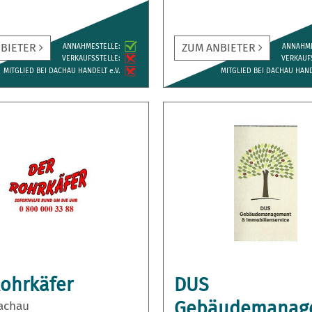
NBIETER
ZUM ANBIETER
ANNAH­MESTELLE:
ANNAH­M
VERKAUFS­STELLE:
VERKAUFS
MITGLIED BEI DACHAU HANDELT e.V.
MITGLIED BEI DACHAU HANDE
Rohrkäfer
DUS
Gebäudemanag
achau