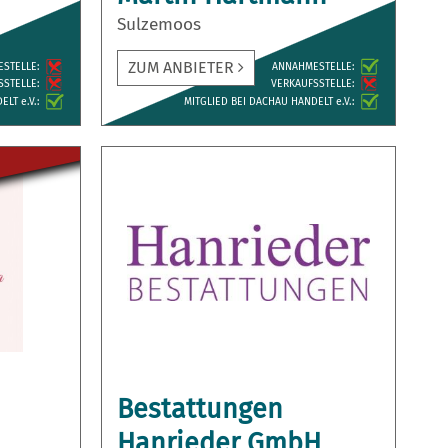
Sulzemoos
ZUM ANBIETER
ESTELLE:
ANNAH­MESTELLE:
­STELLE:
VERKAUFS­STELLE:
LT e.V.:
MITGLIED BEI DACHAU HANDELT e.V.:
Bestattungen
Hanrieder GmbH