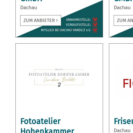
Dachau
Dachau
ZUM ANBIETER
ZUM A
ANNAH­MESTELLE:
VERKAUFS­STELLE:
MITGLIED BEI DACHAU HANDELT e.V.
Fotoatelier
Frise
Hohenkammer
Dachau