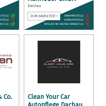
Dachau
ZUM ANBIETER
ESTELLE:
ANNAH­MESTELLE:
­STELLE:
VERKAUFS­STELLE:
LT e.V.:
MITGLIED BEI DACHAU HANDELT e.V.
 Co.
Clean Your Car
Autopflege Dachau