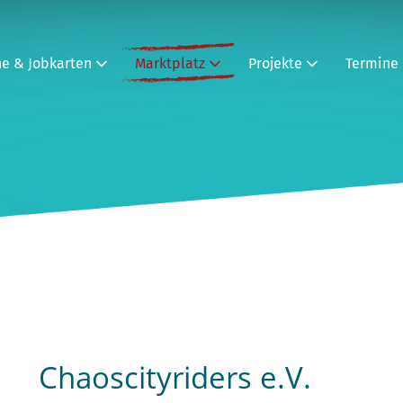
ne & Jobkarten
Marktplatz
Projekte
Termine
Chaoscityriders e.V.