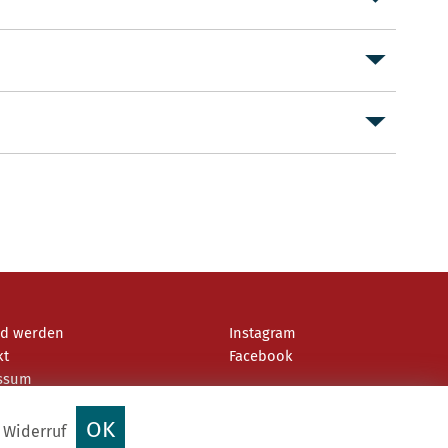
ed werden
Instagram
kt
Facebook
ssum
schutz
OK
 Widerruf