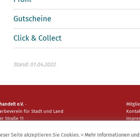
Gutscheine
Click & Collect
Stand: 01.04.2022
andelt e.V.
-
Mitgli
erbeverein für Stadt und Land
Konta
r Straße 11
Impre
achau
Daten
eser Seite akzeptieren Sie Cookies.
> Mehr Informationen und